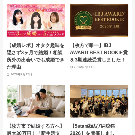
【成婚レポ】オタク趣味を
【枚方で唯一】IBJ
隠さず3ヶ月で結婚！相談
AWARD BEST ROOKIE賞
所外の出会いでも成婚でき
を3期連続受賞しました！
た理由
2026年7月11日
2026年7月15日
【枚方市で結婚する方へ】
【5star縁結び納涼祭
最大30万円！「新生活支
2026】を開催しまし