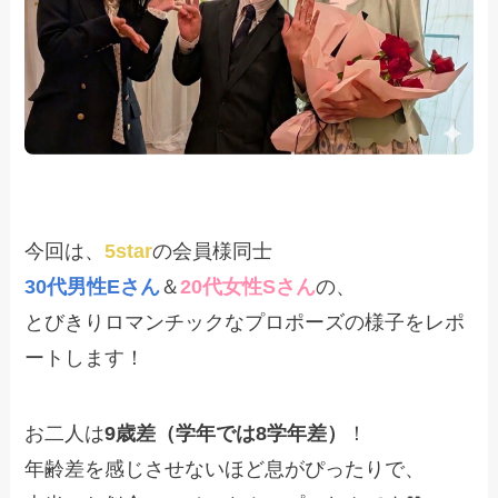
今回は、
5star
の会員様同士
30代男性Eさん
＆
20代女性Sさん
の、
とびきりロマンチックなプロポーズの様子をレポ
ートします！
お二人は
9歳差（学年では8学年差）
！
年齢差を感じさせないほど息がぴったりで、