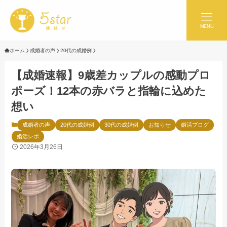
MENU
ホーム
成婚者の声
20代の成婚例
【成婚速報】9歳差カップルの感動プロ
ポーズ！12本の赤バラと指輪に込めた
想い
成婚者の声
20代の成婚例
30代の成婚例
お知らせ
婚活ブログ
婚活レポ
2026年3月26日