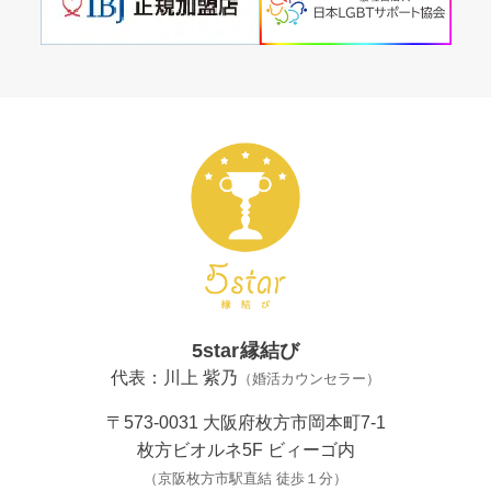
5star縁結び
代表：川上 紫乃
（婚活カウンセラー）
〒573-0031 大阪府枚方市岡本町7-1
枚方ビオルネ5F ビィーゴ内
（京阪枚方市駅直結 徒歩１分）