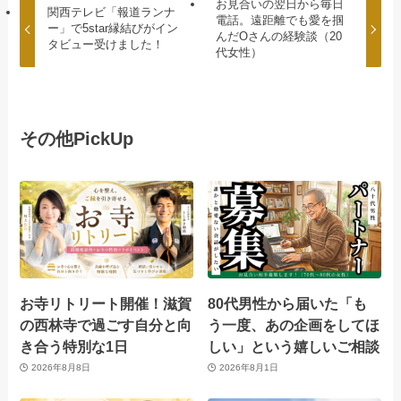
お見合いの翌日から毎日
関西テレビ「報道ランナ
電話。遠距離でも愛を掴
ー」で5star縁結びがイン
んだOさんの経験談（20
タビュー受けました！
代女性）
その他PickUp
お寺リトリート開催！滋賀
80代男性から届いた「も
の西林寺で過ごす自分と向
う一度、あの企画をしてほ
き合う特別な1日
しい」という嬉しいご相談
2026年8月8日
2026年8月1日