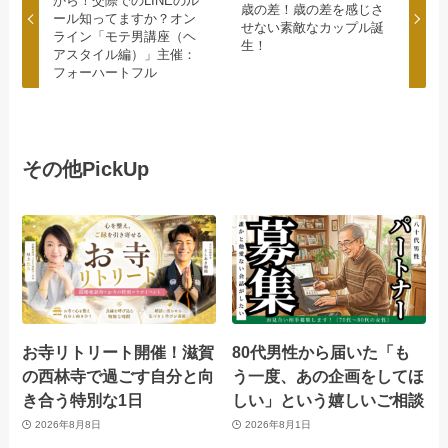
から！交際でのLINEのル
歳の差！歳の差を感じさ
ール知ってますか？オン
せない素敵なカップル誕
ライン「モテ男講座（ヘ
生！
アスタイル編）」主催：
フォーハートフル
その他PickUp
お寺リトリート開催！滋賀
80代男性から届いた「も
の西林寺で過ごす自分と向
う一度、あの企画をしてほ
き合う特別な1日
しい」という嬉しいご相談
2026年8月8日
2026年8月1日