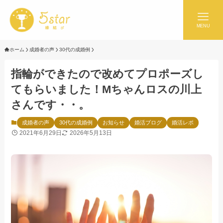
MENU
ホーム
成婚者の声
30代の成婚例
指輪ができたので改めてプロポーズし
てもらいました！Mちゃんロスの川上
さんです・・。
成婚者の声
30代の成婚例
お知らせ
婚活ブログ
婚活レポ
2021年6月29日
2026年5月13日