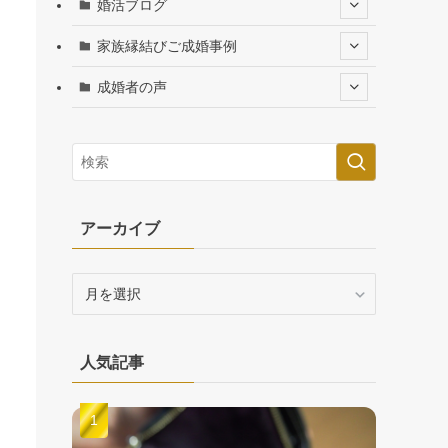
婚活ブログ
家族縁結びご成婚事例
成婚者の声
アーカイブ
ア
ー
カ
イ
人気記事
ブ