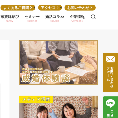
よくあるご質問
アクセス
お問い合わせ
家族縁結び
セミナー
婚活コラム
企業情報
family
seminar
column
Company