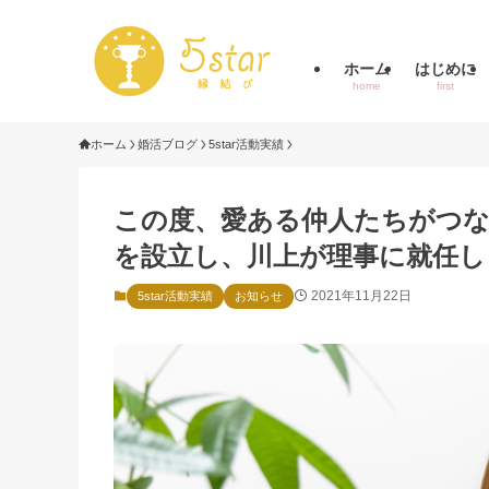
ホーム
はじめに
home
first
ホーム
婚活ブログ
5star活動実績
この度、愛ある仲人たちがつな
を設立し、川上が理事に就任し
2021年11月22日
5star活動実績
お知らせ