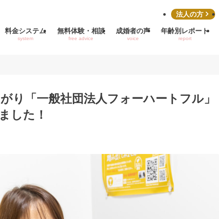
法人の方
料金システム
無料体験・相談
成婚者の声
年齢別レポート
system
free advice
voice
report
がり「一般社団法人フォーハートフル」
ました！