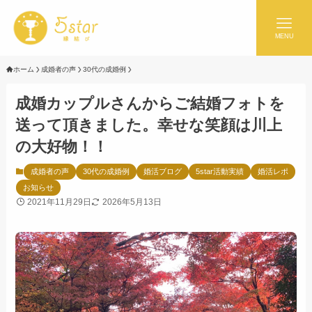
MENU
ホーム
成婚者の声
30代の成婚例
成婚カップルさんからご結婚フォトを
送って頂きました。幸せな笑顔は川上
の大好物！！
成婚者の声
30代の成婚例
婚活ブログ
5star活動実績
婚活レポ
お知らせ
2021年11月29日
2026年5月13日