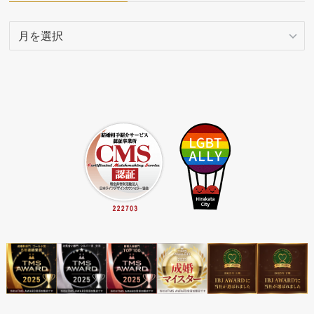
ア
ー
カ
イ
ブ