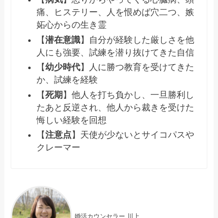
痛、ヒステリー、人を恨めば穴二つ、嫉
妬心からの生き霊
【
潜在意識
】自分が経験した厳しさを他
人にも強要、試練を潜り抜けてきた自信
【
幼少時代
】人に勝つ教育を受けてきた
か、試練を経験
【
死期
】他人を打ち負かし、一旦勝利し
たあと反逆され、他人から裁きを受けた
悔しい経験を回想
【
注意点
】天使が少ないとサイコパスや
クレーマー
婚活カウンセラー 川上