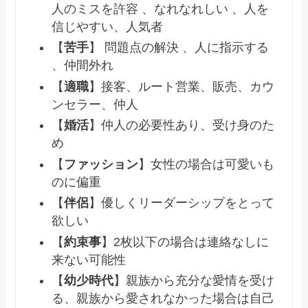
人のミスを許容 、なれなれしい 、人を
信じやすい、人気者
【
苦手
】 問題点の解決 、人に指示する
、仲間外れ
【
適職
】接客、ルート営業、販売、カウ
ンセラー、仲人
【
婚活
】仲人の必要性あり、受け身のた
め
【
ファッション
】女性の場合は可愛いも
のに偏重
【
伴侶
】優しくリーダーシップをとって
欲しい
【
約束事
】2枚以下の場合は連絡なしに
来ない可能性
【
幼少時代
】親族から充分な愛情を受け
る、親族から愛されなかった場合は自己