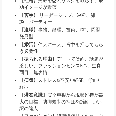
【
性格
】失敗を恐れリスクを取らず、成
功イメージが希薄
【
苦手
】 リーダーシップ、決断、雑
談、パーティー
【
適職
】事務、経理、技術、SE、問題
発見型
【
婚活
】仲人に一人、背中を押してもら
う必要性
【
振られる理由
】デートで倹約、話題が
乏しい、ファッションセンスNG、生真
面目、無表情
【
病気
】ストレス&不安神経症、脅迫神
経症
【
潜在意識
】安全重視から現状維持が最
大の目標、防御規制の抑圧&否認、いい
訳の達人