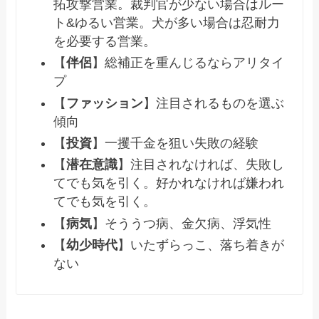
拓攻撃営業。裁判官が少ない場合はルー
ト&ゆるい営業。犬が多い場合は忍耐力
を必要する営業。
【
伴侶
】総補正を重んじるならアリタイ
プ
【
ファッション
】注目されるものを選ぶ
傾向
【
投資
】一攫千金を狙い失敗の経験
【
潜在意識
】注目されなければ、失敗し
てでも気を引く。好かれなければ嫌われ
てでも気を引く。
【
病気
】そううつ病、金欠病、浮気性
【
幼少時代
】いたずらっこ、落ち着きが
ない