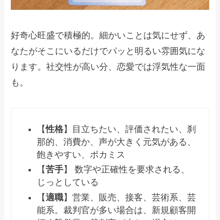
好奇心旺盛で積極的。細かいことは気にせず、あ
なたがそこにいるだけでパッと明るい雰囲気にな
ります。社交性が高い分、恋愛では浮気性な一面
も。
【
性格
】目立ちたい、評価されたい、刹
那的、消費か、声が大きく元気がある、
飽きやすい、ポカミス
【
苦手
】 数字や正確性を要求される、
じっとしている
【
適職
】営業、販売、接客、芸術系、芸
能系。裁判官が多い場合は、新規顧客開