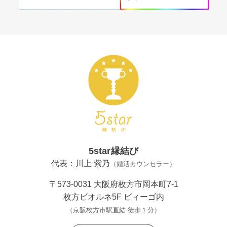
5star縁結び
代表：川上 紫乃
（婚活カウンセラー）
〒573-0031 大阪府枚方市岡本町7-1
枚方ビオルネ5F ビィーゴ内
（京阪枚方市駅直結 徒歩１分）