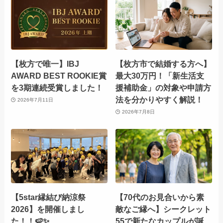
【枚方で唯一】IBJ
【枚方市で結婚する方へ】
AWARD BEST ROOKIE賞
最大30万円！「新生活支
を3期連続受賞しました！
援補助金」の対象や申請方
法を分かりやすく解説！
2026年7月11日
2026年7月8日
【5star縁結び納涼祭
【70代のお見合いから素
2026】を開催しまし
敵なご縁へ】シークレット
た！！🍉✨
55で新たなカップルが誕