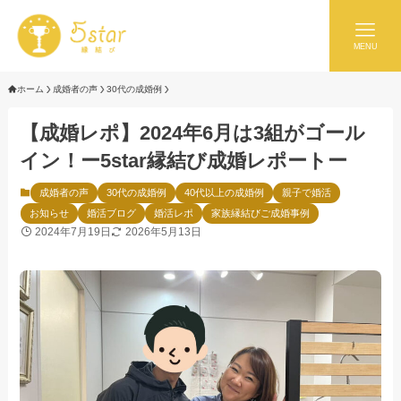
MENU
ホーム
成婚者の声
30代の成婚例
【成婚レポ】2024年6月は3組がゴール
イン！ー5star縁結び成婚レポートー
成婚者の声
30代の成婚例
40代以上の成婚例
親子で婚活
お知らせ
婚活ブログ
婚活レポ
家族縁結びご成婚事例
2024年7月19日
2026年5月13日